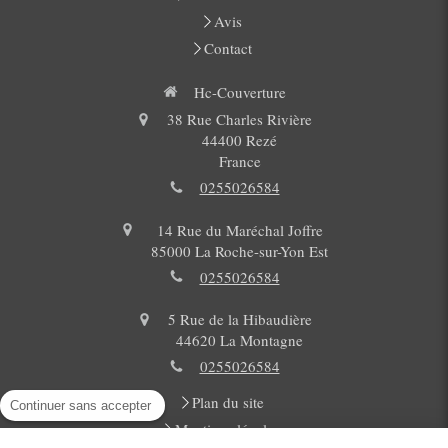
Avis
Contact
Hc-Couverture
38 Rue Charles Rivière
44400
Rezé
France
0255026584
14 Rue du Maréchal Joffre
85000
La Roche-sur-Yon Est
0255026584
5 Rue de la Hibaudière
44620
La Montagne
0255026584
Plan du site
Continuer sans accepter
Mentions légales