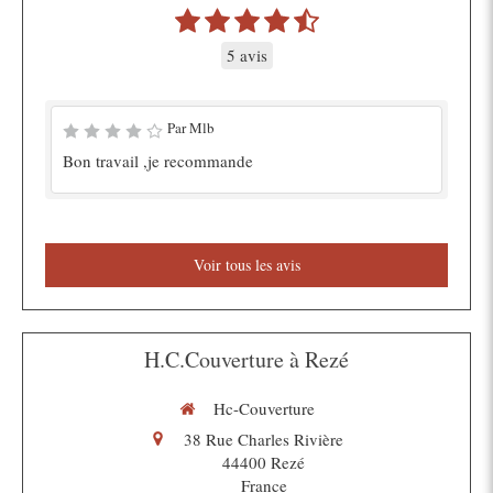
5 avis
Par Mlb
Bon travail ,je recommande
Voir tous les avis
H.C.Couverture à Rezé
Hc-Couverture
38 Rue Charles Rivière
44400
Rezé
France