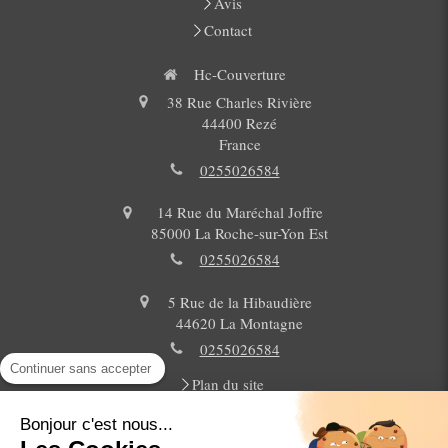
Avis
Contact
Hc-Couverture
38 Rue Charles Rivière
44400
Rezé
France
0255026584
14 Rue du Maréchal Joffre
85000
La Roche-sur-Yon Est
0255026584
5 Rue de la Hibaudière
44620
La Montagne
0255026584
Continuer sans accepter
Plan du site
Mentions légales
Bonjour c'est nous...
Couverture, peinture de toiture , ravalement de façade ,